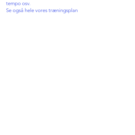
tempo osv.
Se også hele vores træningsplan
nedenfor.
Kontakt
Hvis du gerne vil prøve at løbe med
os, så kontakt holdets træner Carsten
Roepstorff på email
roepstorff@roepstorff.info
. Herefter
anbefaler vi også at du søger om
adgang til holdets
Facebook gruppe
(åbner nyt vindue).
Træningsplan
Se detaljeret plan for
træningen mod
Copenhagen Marathon
.