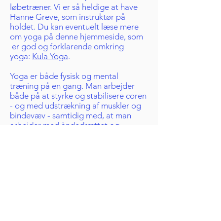
løbetræner. Vi er så heldige at have
Hanne Greve, som instruktør på
holdet. Du kan eventuelt læse mere
om yoga på denne hjemmeside, som
er god og forklarende omkring
yoga:
Kula Yoga
.
Yoga er både fysisk og mental
træning på en gang. Man arbejder
både på at styrke og stabilisere coren
- og med udstrækning af muskler og
bindevæv - samtidig med, at man
arbejder med åndedrættet og
koncentrationsevnen! Øvelsen i at
lukke alt andet ude og være helt
tilstede i nuet, adskiller sig fra det
meste af det, man ellers foretager sig
i løbet af ugen. Man kan også læse
lidt hurtigt om, hvad man får ud af
yoga her:
Hvad sker der i kroppen,
når du dyrker yoga?